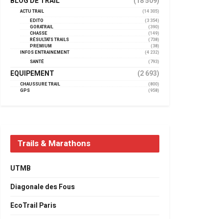
BLOG DE TRAIL
(18 509)
ACTU TRAIL
(14 305)
EDITO
(3 354)
GORATRAIL
(390)
CHASSE
(149)
RÉSULTATS TRAILS
(738)
PREMIUM
(38)
INFOS ENTRAINEMENT
(4 232)
SANTÉ
(793)
EQUIPEMENT
(2 693)
CHAUSSURE TRAIL
(800)
GPS
(958)
Trails & Marathons
UTMB
Diagonale des Fous
EcoTrail Paris