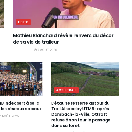
EDITO
Mathieu Blanchard révèle l’envers du décor
de sa vie de traileur
7 AOÛT 2026
ACTU TRAIL
 Index sert à se la
L’étau se resserre autour du
 les réseaux sociaux
Trail Alsace by UTMB : après
Dambach-la-Ville, Ottrott
7 AOÛT 2026
refuse à son tour le passage
dans sa forêt