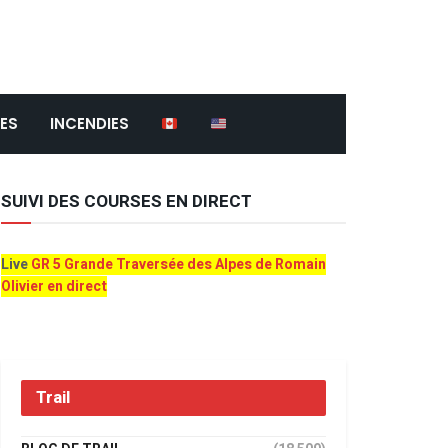
ES
INCENDIES
SUIVI DES COURSES EN DIRECT
Live
GR 5 Grande Traversée des Alpes de Romain
Olivier en direct
Trail