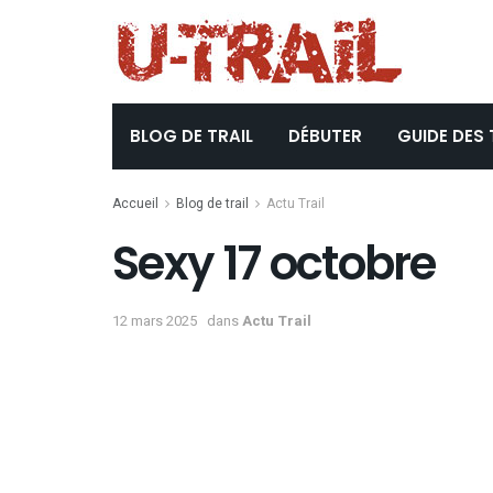
BLOG DE TRAIL
DÉBUTER
GUIDE DES 
Accueil
Blog de trail
Actu Trail
Sexy 17 octobre
12 mars 2025
dans
Actu Trail