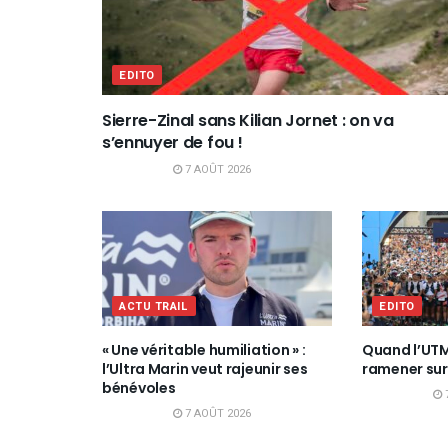
EDITO
Sierre-Zinal sans Kilian Jornet : on va
s’ennuyer de fou !
7 AOÛT 2026
ACTU TRAIL
EDITO
« Une véritable humiliation » :
Quand l’UTMB
l’Ultra Marin veut rajeunir ses
ramener sur
bénévoles
7 AOÛT 2026