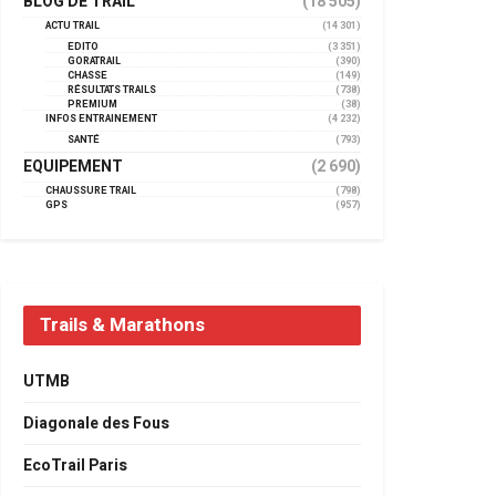
BLOG DE TRAIL
(18 505)
ACTU TRAIL
(14 301)
EDITO
(3 351)
GORATRAIL
(390)
CHASSE
(149)
RÉSULTATS TRAILS
(738)
PREMIUM
(38)
INFOS ENTRAINEMENT
(4 232)
SANTÉ
(793)
EQUIPEMENT
(2 690)
CHAUSSURE TRAIL
(798)
GPS
(957)
Trails & Marathons
UTMB
Diagonale des Fous
EcoTrail Paris