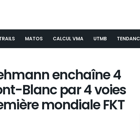
TRAILS
MATOS
CALCUL VMA
UTMB
TENDANC
 Lehmann enchaîne 4
nt-Blanc par 4 voies
remière mondiale FKT