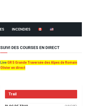
ES
INCENDIES
SUIVI DES COURSES EN DIRECT
Live
GR 5 Grande Traversée des Alpes de Romain
Olivier en direct
Trail