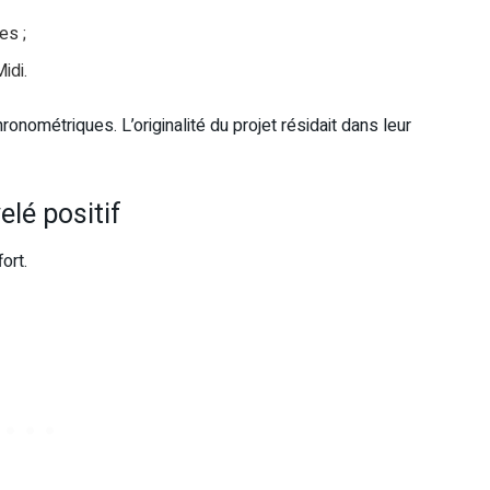
es ;
idi.
ométriques. L’originalité du projet résidait dans leur
lé positif
ort.