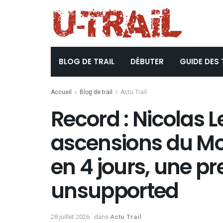
BLOG DE TRAIL
DÉBUTER
GUIDE DES 
Accueil
Blog de trail
Actu Trail
Record : Nicolas
ascensions du Mo
en 4 jours, une p
unsupported
28 juillet 2026
dans
Actu Trail