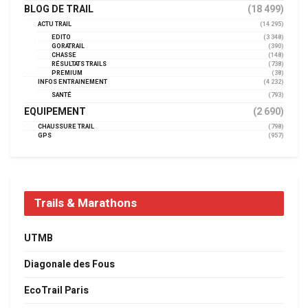
BLOG DE TRAIL
(18 499)
ACTU TRAIL
(14 295)
EDITO
(3 348)
GORATRAIL
(390)
CHASSE
(148)
RÉSULTATS TRAILS
(738)
PREMIUM
(38)
INFOS ENTRAINEMENT
(4 232)
SANTÉ
(793)
EQUIPEMENT
(2 690)
CHAUSSURE TRAIL
(798)
GPS
(957)
Trails & Marathons
UTMB
Diagonale des Fous
EcoTrail Paris