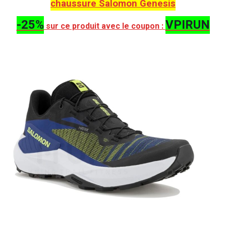
chaussure Salomon Genesis
-25%
VPIRUN
sur ce produit avec le coupon :