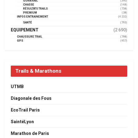
GORATRAIL
(390)
CHASSE
(148)
RÉSULTATS TRAILS
(738)
PREMIUM
(38)
INFOS ENTRAINEMENT
(4 232)
SANTÉ
(793)
EQUIPEMENT
(2 690)
CHAUSSURE TRAIL
(798)
GPS
(957)
Trails & Marathons
UTMB
Diagonale des Fous
EcoTrail Paris
SaintéLyon
Marathon de Paris