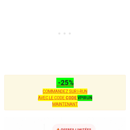
-25%
COMMANDEZ SUR I-RUN
AVEC LE CODE
CODE
VPIRUN
MAINTENANT