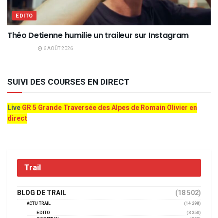
EDITO
Théo Detienne humilie un traileur sur Instagram
6 AOÛT 2026
SUIVI DES COURSES EN DIRECT
Live
GR 5 Grande Traversée des Alpes de Romain Olivier en
direct
Trail
BLOG DE TRAIL
(18 502)
ACTU TRAIL
(14 298)
EDITO
(3 350)