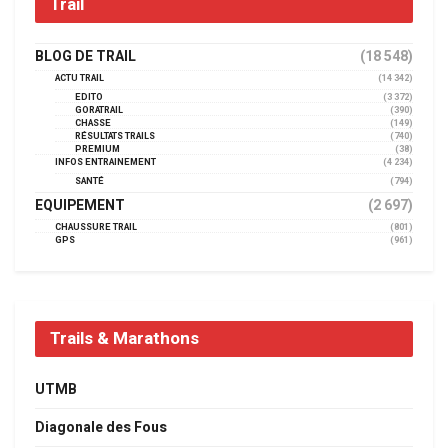
Trail
BLOG DE TRAIL
(18 548)
ACTU TRAIL
(14 342)
EDITO
(3 372)
GORATRAIL
(390)
CHASSE
(149)
RÉSULTATS TRAILS
(740)
PREMIUM
(38)
INFOS ENTRAINEMENT
(4 234)
SANTÉ
(794)
EQUIPEMENT
(2 697)
CHAUSSURE TRAIL
(801)
GPS
(961)
Trails & Marathons
UTMB
Diagonale des Fous