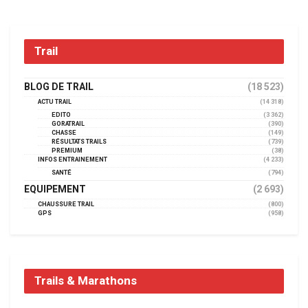
Trail
BLOG DE TRAIL
(18 523)
ACTU TRAIL
(14 318)
EDITO
(3 362)
GORATRAIL
(390)
CHASSE
(149)
RÉSULTATS TRAILS
(739)
PREMIUM
(38)
INFOS ENTRAINEMENT
(4 233)
SANTÉ
(794)
EQUIPEMENT
(2 693)
CHAUSSURE TRAIL
(800)
GPS
(958)
Trails & Marathons