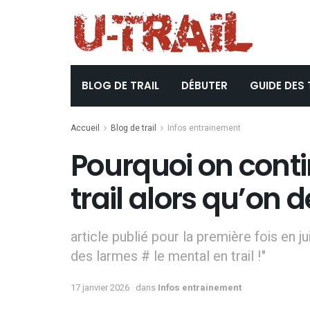
BLOG DE TRAIL
DÉBUTER
GUIDE DES 
Accueil
Blog de trail
Infos entrainement
Pourquoi on conti
trail alors qu’on
article publié pour la première fois en ju
des larmes # le mental en trail !"
17 janvier 2026
dans
Infos entrainement