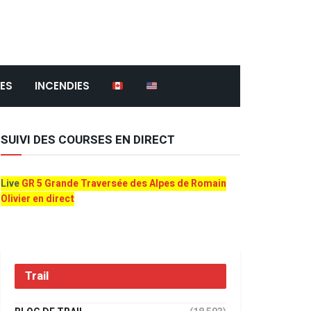
ES
INCENDIES
SUIVI DES COURSES EN DIRECT
Live
GR 5 Grande Traversée des Alpes de Romain
Olivier en direct
Trail