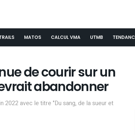
TRAILS
MATOS
CALCUL VMA
UTMB
TENDANC
nue de courir sur un
 devrait abandonner
in 2022 avec le titre "Du sang, de la sueur et