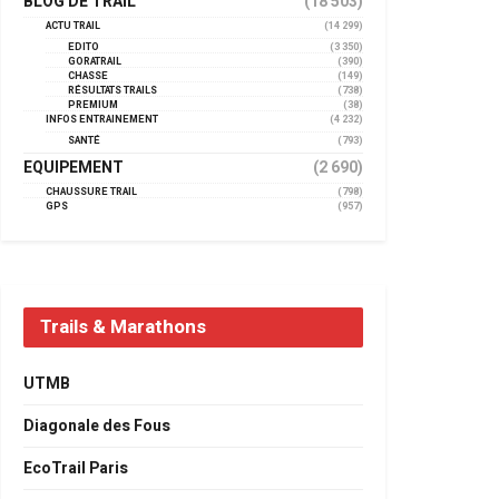
BLOG DE TRAIL
(18 503)
ACTU TRAIL
(14 299)
EDITO
(3 350)
GORATRAIL
(390)
CHASSE
(149)
RÉSULTATS TRAILS
(738)
PREMIUM
(38)
INFOS ENTRAINEMENT
(4 232)
SANTÉ
(793)
EQUIPEMENT
(2 690)
CHAUSSURE TRAIL
(798)
GPS
(957)
Trails & Marathons
UTMB
Diagonale des Fous
EcoTrail Paris