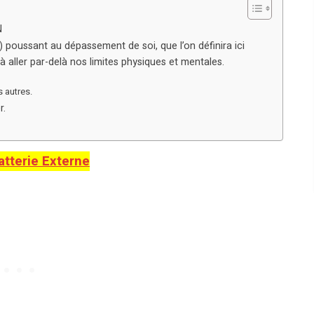
N
 poussant au dépassement de soi, que l’on définira ici
 aller par-delà nos limites physiques et mentales.
s autres.
r.
atterie Externe