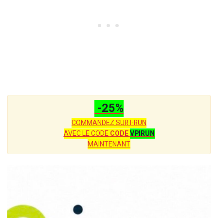
-25%
COMMANDEZ SUR I-RUN
AVEC LE CODE
CODE
VPIRUN
MAINTENANT