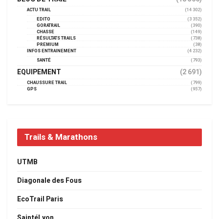
ACTU TRAIL
(14 302)
EDITO
(3 352)
GORATRAIL
(390)
CHASSE
(149)
RÉSULTATS TRAILS
(738)
PREMIUM
(38)
INFOS ENTRAINEMENT
(4 232)
SANTÉ
(793)
EQUIPEMENT
(2 691)
CHAUSSURE TRAIL
(799)
GPS
(957)
Trails & Marathons
UTMB
Diagonale des Fous
EcoTrail Paris
SaintéLyon