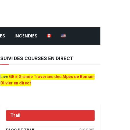
ES
INCENDIES
SUIVI DES COURSES EN DIRECT
Live
GR 5 Grande Traversée des Alpes de Romain
Olivier en direct
Trail