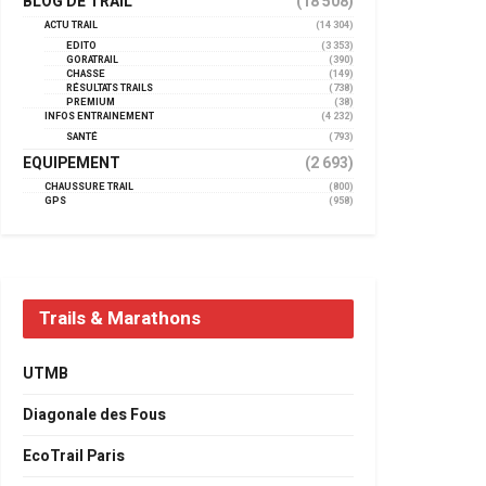
BLOG DE TRAIL
(18 508)
ACTU TRAIL
(14 304)
EDITO
(3 353)
GORATRAIL
(390)
CHASSE
(149)
RÉSULTATS TRAILS
(738)
PREMIUM
(38)
INFOS ENTRAINEMENT
(4 232)
SANTÉ
(793)
EQUIPEMENT
(2 693)
CHAUSSURE TRAIL
(800)
GPS
(958)
Trails & Marathons
UTMB
Diagonale des Fous
EcoTrail Paris