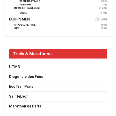
RÉSULTATS TRAILS
(740)
PREMIUM
(38)
INFOS ENTRAINEMENT
(4 233)
SANTÉ
(794)
EQUIPEMENT
(2 694)
CHAUSSURE TRAIL
(800)
GPS
(959)
Trails & Marathons
UTMB
Diagonale des Fous
EcoTrail Paris
SaintéLyon
Marathon de Paris