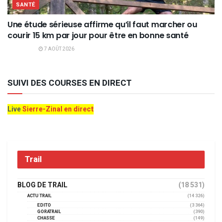
SANTÉ
Une étude sérieuse affirme qu’il faut marcher ou
courir 15 km par jour pour être en bonne santé
7 AOÛT 2026
SUIVI DES COURSES EN DIRECT
Live
Sierre-Zinal en direct
Trail
BLOG DE TRAIL
(18 531)
ACTU TRAIL
(14 326)
EDITO
(3 364)
GORATRAIL
(390)
CHASSE
(149)