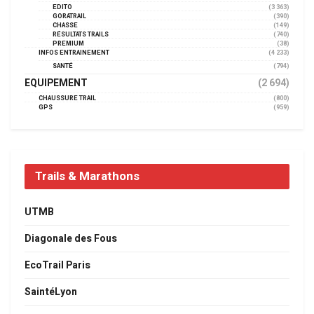
EDITO
(3 363)
GORATRAIL
(390)
CHASSE
(149)
RÉSULTATS TRAILS
(740)
PREMIUM
(38)
INFOS ENTRAINEMENT
(4 233)
SANTÉ
(794)
EQUIPEMENT
(2 694)
CHAUSSURE TRAIL
(800)
GPS
(959)
Trails & Marathons
UTMB
Diagonale des Fous
EcoTrail Paris
SaintéLyon