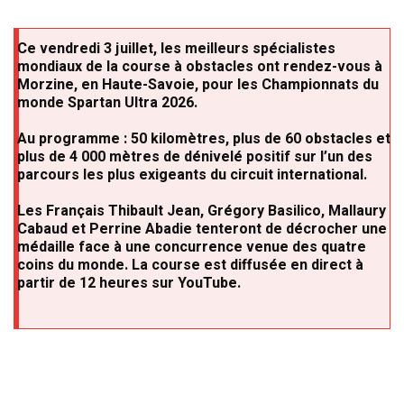
Ce
vendredi 3 juillet
, les meilleurs spécialistes
mondiaux de la course à obstacles ont rendez-vous à
Morzine
, en Haute-Savoie, pour les
Championnats du
monde Spartan Ultra 2026
.
Au programme :
50 kilomètres
,
plus de 60 obstacles
et
plus de 4 000 mètres de dénivelé positif
sur l’un des
parcours les plus exigeants du circuit international.
Les Français
Thibault Jean
,
Grégory Basilico
,
Mallaury
Cabaud
et
Perrine Abadie
tenteront de décrocher une
médaille face à une concurrence venue des quatre
coins du monde. La course est diffusée en direct à
partir de
12 heures
sur YouTube.