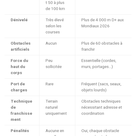
t 50 à plus
de 100 km
Dénivelé
Très élevé
Plus de 4 000 m D+ aux
selon les
Mondiaux 2026
courses
Obstacles
Aucun
Plus de 60 obstacles à
artificiels
franchir
Force du
Peu
Essentielle (cordes,
haut du
sollicitée
murs, portages…)
corps
Port de
Rare
Fréquent (sacs, seaux,
charges
objets lourds)
Technique
Terrain
Obstacles techniques
de
naturel
nécessitant adresse et
franchisse
uniquement
coordination
ment
Pénalités
Aucune en
Oui, chaque obstacle