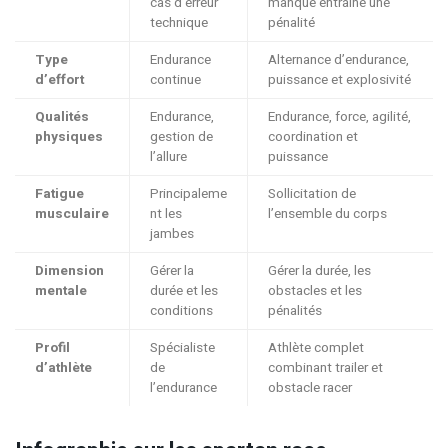
cas d’erreur
manqué entraîne une
technique
pénalité
Type
Endurance
Alternance d’endurance,
d’effort
continue
puissance et explosivité
Qualités
Endurance,
Endurance, force, agilité,
physiques
gestion de
coordination et
l’allure
puissance
Fatigue
Principaleme
Sollicitation de
musculaire
nt les
l’ensemble du corps
jambes
Dimension
Gérer la
Gérer la durée, les
mentale
durée et les
obstacles et les
conditions
pénalités
Profil
Spécialiste
Athlète complet
d’athlète
de
combinant trailer et
l’endurance
obstacle racer