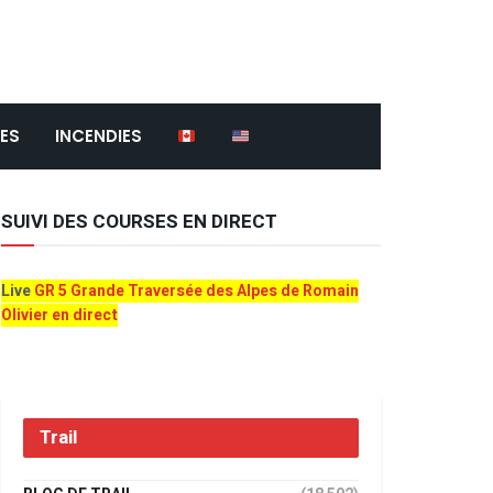
ES
INCENDIES
SUIVI DES COURSES EN DIRECT
Live
GR 5 Grande Traversée des Alpes de Romain
Olivier en direct
Trail