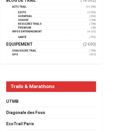
BLOG DE TRAIL
(18 502)
ACTU TRAIL
(14 298)
EDITO
(3 350)
GORATRAIL
(390)
CHASSE
(148)
RÉSULTATS TRAILS
(738)
PREMIUM
(38)
INFOS ENTRAINEMENT
(4 232)
SANTÉ
(793)
EQUIPEMENT
(2 690)
CHAUSSURE TRAIL
(798)
GPS
(957)
Trails & Marathons
UTMB
Diagonale des Fous
EcoTrail Paris