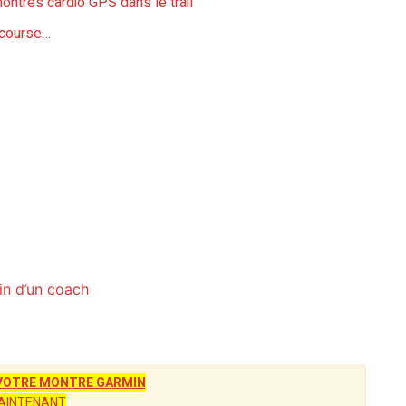
montres cardio GPS dans le trail
a course…
in d’un coach
OTRE MONTRE GARMIN
AINTENANT