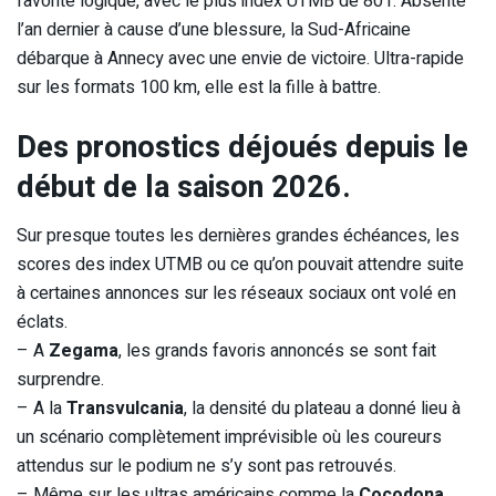
favorite logique, avec le plus index UTMB de 801. Absente
l’an dernier à cause d’une blessure, la Sud-Africaine
débarque à Annecy avec une envie de victoire. Ultra-rapide
sur les formats 100 km, elle est la fille à battre.
Des pronostics déjoués depuis le
début de la saison 2026.
Sur presque toutes les dernières grandes échéances, les
scores des index UTMB ou ce qu’on pouvait attendre suite
à certaines annonces sur les réseaux sociaux ont volé en
éclats.
– A
Zegama
, les grands favoris annoncés se sont fait
surprendre.
– A la
Transvulcania
, la densité du plateau a donné lieu à
un scénario complètement imprévisible où les coureurs
attendus sur le podium ne s’y sont pas retrouvés.
– Même sur les ultras américains comme la
Cocodona