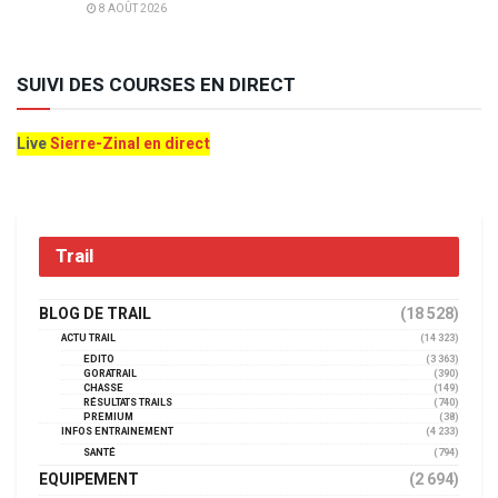
8 AOÛT 2026
SUIVI DES COURSES EN DIRECT
Live
Sierre-Zinal en direct
Trail
BLOG DE TRAIL
(18 528)
ACTU TRAIL
(14 323)
EDITO
(3 363)
GORATRAIL
(390)
CHASSE
(149)
RÉSULTATS TRAILS
(740)
PREMIUM
(38)
INFOS ENTRAINEMENT
(4 233)
SANTÉ
(794)
EQUIPEMENT
(2 694)