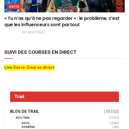
EDITO
« Tu n’as qu’à ne pas regarder » : le problème, c’est
que les influenceurs sont partout
7 AOÛT 2026
SUIVI DES COURSES EN DIRECT
Live
Sierre-Zinal en direct
Trail
BLOG DE TRAIL
(18 522)
ACTU TRAIL
(14 317)
EDITO
(3 361)
GORATRAIL
(390)