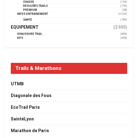
CHASSE
(149)
RÉSULTATS TRAILS
(739)
PREMIUM
(38)
INFOS ENTRAINEMENT
(4 233)
SANTÉ
(794)
EQUIPEMENT
(2 693)
CHAUSSURE TRAIL
(800)
GPS
(958)
Trails & Marathons
UTMB
Diagonale des Fous
EcoTrail Paris
SaintéLyon
Marathon de Paris