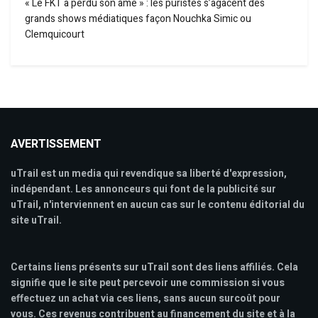
« Le FKT a perdu son âme » : les puristes s’agacent des
grands shows médiatiques façon Nouchka Simic ou
Clemquicourt
AVERTISSEMENT
uTrail est un media qui revendique sa liberté d'expression,
indépendant. Les annonceurs qui font de la publicité sur
uTrail, n'interviennent en aucun cas sur le contenu éditorial du
site uTrail.
Certains liens présents sur uTrail sont des liens affiliés. Cela
signifie que le site peut percevoir une commission si vous
effectuez un achat via ces liens, sans aucun surcoût pour
vous. Ces revenus contribuent au financement du site et à la