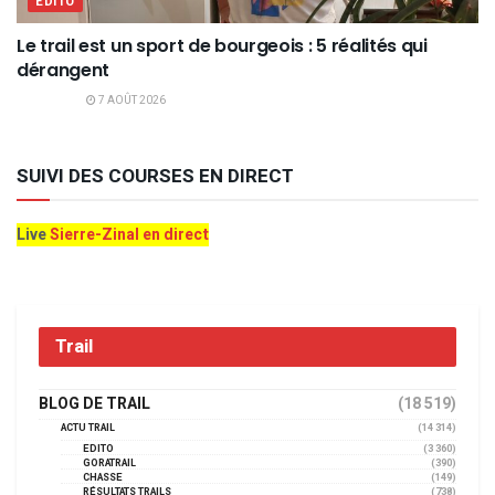
EDITO
Le trail est un sport de bourgeois : 5 réalités qui
dérangent
7 AOÛT 2026
SUIVI DES COURSES EN DIRECT
Live
Sierre-Zinal en direct
Trail
BLOG DE TRAIL
(18 519)
ACTU TRAIL
(14 314)
EDITO
(3 360)
GORATRAIL
(390)
CHASSE
(149)
RÉSULTATS TRAILS
(738)