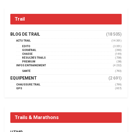
Trail
BLOG DE TRAIL
(18 505)
ACTU TRAIL
(14 301)
EDITO
(3 351)
GORATRAIL
(390)
CHASSE
(149)
RÉSULTATS TRAILS
(738)
PREMIUM
(38)
INFOS ENTRAINEMENT
(4 232)
SANTÉ
(793)
EQUIPEMENT
(2 691)
CHAUSSURE TRAIL
(799)
GPS
(957)
Trails & Marathons