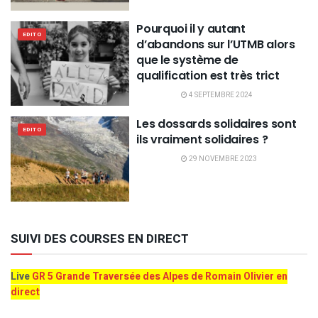
Pourquoi il y autant
EDITO
d’abandons sur l’UTMB alors
que le système de
qualification est très trict
4 SEPTEMBRE 2024
Les dossards solidaires sont
EDITO
ils vraiment solidaires ?
29 NOVEMBRE 2023
SUIVI DES COURSES EN DIRECT
Live
GR 5 Grande Traversée des Alpes de Romain Olivier en
direct