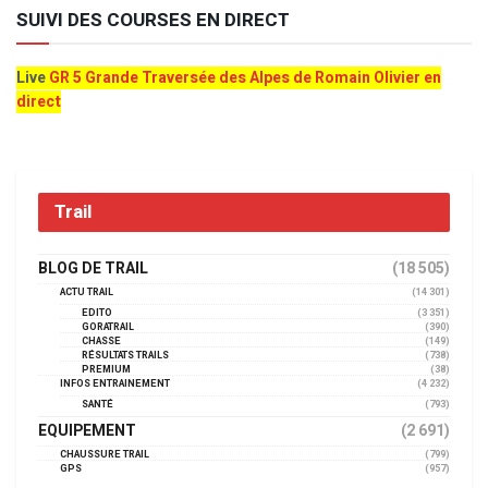
SUIVI DES COURSES EN DIRECT
Live
GR 5 Grande Traversée des Alpes de Romain Olivier en
direct
Trail
BLOG DE TRAIL
(18 505)
ACTU TRAIL
(14 301)
EDITO
(3 351)
GORATRAIL
(390)
CHASSE
(149)
RÉSULTATS TRAILS
(738)
PREMIUM
(38)
INFOS ENTRAINEMENT
(4 232)
SANTÉ
(793)
EQUIPEMENT
(2 691)
CHAUSSURE TRAIL
(799)
GPS
(957)