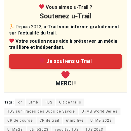
Vous aimez u-Trail ?
Soutenez u-Trail
Depuis 2012,
u-Trail vous informe gratuitement
sur l’actualité du trail.
Votre soutien nous aide à préserver un média
trail libre et indépendant.
Je soutiens u-Trail
MERCI !
Tags:
cr
utmb
TDS
CR de trails
TDS sur Traces des Ducs de Savoie
UTMB World Series
CR de course
CR de trail
utmb live
UTMB 2023
UTMB23
utmb2023
résultat TDS
TDS 2023