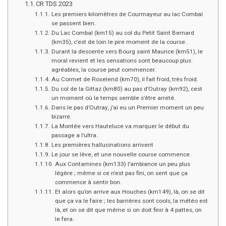
CR TDS 2023
Les premiers kilomètres de Courmayeur au lac Combal
se passent bien.
Du Lac Combal (km15) au col du Petit Saint Bernard
(km35), c’est de loin le pire moment de la course.
Durant la descente vers Bourg saint Maurice (km51), le
moral revient et les sensations sont beaucoup plus
agréables, la course peut commencer.
Au Cormet de Roselend (km70), il fait froid, très froid.
Du col de la Gittaz (km80) au pas d’Outray (km92), cest
un moment où le temps semble s’être arreté.
Dans le pas d’Outray, j’ai eu un Premier moment un peu
bizarre.
La Montée vers Hauteluce va marquer le début du
passage a l’ultra.
Les premières hallucinations arrivent
Le jour se lève, et une nouvelle course commence.
Aux Contamines (km133) l’ambiance un peu plus
légère ; même si ce n’est pas fini, on sent que ça
commence à sentir bon.
Et alors qu’on arrive aux Houches (km149), là, on se dit
que ça va le faire ; les barrières sont cools, la météo est
là, et on se dit que même si on doit finir à 4 pattes, on
le fera.