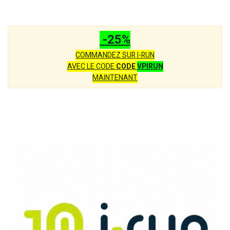
-25%
COMMANDEZ SUR I-RUN
AVEC LE CODE
CODE
VPIRUN
MAINTENANT