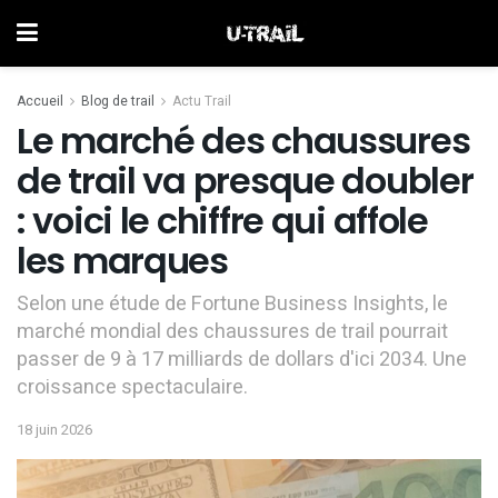
Accueil
Blog de trail
Actu Trail
Le marché des chaussures
de trail va presque doubler
: voici le chiffre qui affole
les marques
Selon une étude de Fortune Business Insights, le
marché mondial des chaussures de trail pourrait
passer de 9 à 17 milliards de dollars d'ici 2034. Une
croissance spectaculaire.
18 juin 2026