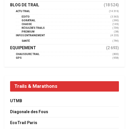
BLOG DE TRAIL
(18 524)
ACTU TRAIL
(14 319)
EDITO
(3 363)
GORATRAIL
(390)
CHASSE
(149)
RÉSULTATS TRAILS
(739)
PREMIUM
(38)
INFOS ENTRAINEMENT
(4 233)
SANTÉ
(794)
EQUIPEMENT
(2 693)
CHAUSSURE TRAIL
(800)
GPS
(958)
Trails & Marathons
UTMB
Diagonale des Fous
EcoTrail Paris