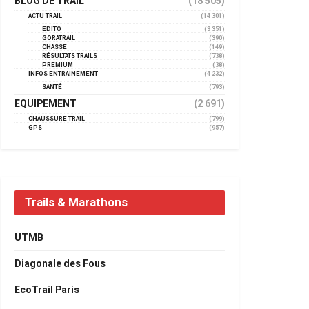
BLOG DE TRAIL
(18 505)
ACTU TRAIL
(14 301)
EDITO
(3 351)
GORATRAIL
(390)
CHASSE
(149)
RÉSULTATS TRAILS
(738)
PREMIUM
(38)
INFOS ENTRAINEMENT
(4 232)
SANTÉ
(793)
EQUIPEMENT
(2 691)
CHAUSSURE TRAIL
(799)
GPS
(957)
Trails & Marathons
UTMB
Diagonale des Fous
EcoTrail Paris