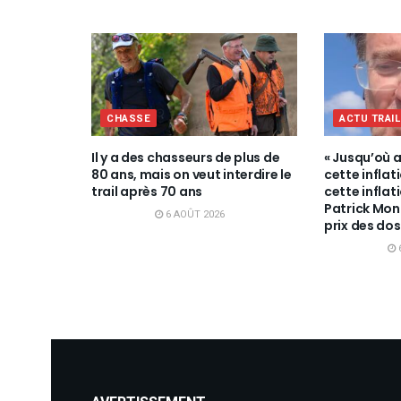
CHASSE
ACTU TRAI
Il y a des chasseurs de plus de
« Jusqu’où a
80 ans, mais on veut interdire le
cette inflat
trail après 70 ans
cette inflat
Patrick Mon
6 AOÛT 2026
prix des dos