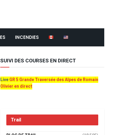
ES
INCENDIES
SUIVI DES COURSES EN DIRECT
Live
GR 5 Grande Traversée des Alpes de Romain
Olivier en direct
Trail