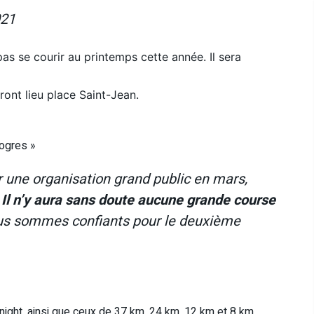
021
as se courir au printemps cette année. Il sera
ont lieu place Saint-Jean.
rogres »
ir une organisation grand public en mars,
.
Il n’y aura sans doute aucune grande course
s sommes confiants pour le deuxième
ight, ainsi que ceux de 37 km, 24 km, 12 km et 8 km