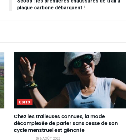
Scoop : les premières chaussures de trail à
plaque carbone débarquent !
EDITO
Chez les traileuses connues, la mode
décomplexée de parler sans cesse de son
cycle menstruel est gênante
6 AOÛT 2026