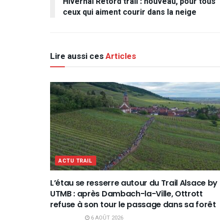
Hivernal Retord trail : nouveau, pour tous
ceux qui aiment courir dans la neige
Lire aussi ces
Articles
ACTU TRAIL
L’étau se resserre autour du Trail Alsace by
UTMB : après Dambach-la-Ville, Ottrott
refuse à son tour le passage dans sa forêt
6 AOÛT 2026