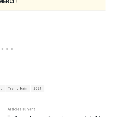
MERCI !
ht
Trail urbain
2021
Articles suivant