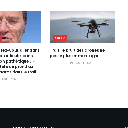
L
EDITO
llez-vous aller dans
Trail : le bruit des drones ne
ion ridicule, dans
passe plus en montagne
ion pathétique ? »
6 AOÛT 2026
tel s’en prend au
sards dans le trail
6 AOÛT 2026