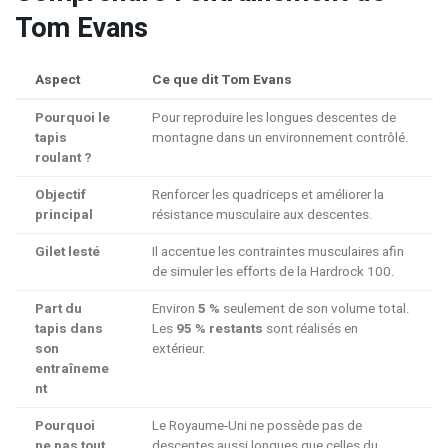
Tom Evans
Aspect
Ce que dit Tom Evans
Pourquoi le
Pour reproduire les longues descentes de
tapis
montagne dans un environnement contrôlé.
roulant ?
Objectif
Renforcer les quadriceps et améliorer la
principal
résistance musculaire aux descentes.
Gilet lesté
Il accentue les contraintes musculaires afin
de simuler les efforts de la Hardrock 100.
Part du
Environ
5 %
seulement de son volume total.
tapis dans
Les
95 % restants
sont réalisés en
son
extérieur.
entraîneme
nt
Pourquoi
Le Royaume-Uni ne possède pas de
ne pas tout
descentes aussi longues que celles du