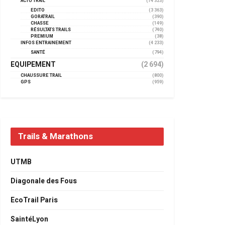
ACTU TRAIL
(14 323)
EDITO
(3 363)
GORATRAIL
(390)
CHASSE
(149)
RÉSULTATS TRAILS
(740)
PREMIUM
(38)
INFOS ENTRAINEMENT
(4 233)
SANTÉ
(794)
EQUIPEMENT
(2 694)
CHAUSSURE TRAIL
(800)
GPS
(959)
Trails & Marathons
UTMB
Diagonale des Fous
EcoTrail Paris
SaintéLyon