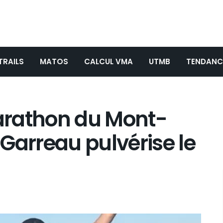
TRAILS
MATOS
CALCUL VMA
UTMB
TENDANC
arathon du Mont-
Garreau pulvérise le