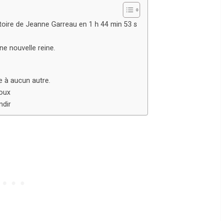
toire de Jeanne Garreau en 1 h 44 min 53 s
e nouvelle reine.
 à aucun autre.
oux
ndir