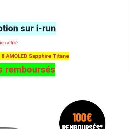
tion sur i-run
lien affilié
x 8 AMOLED Sapphire Titane
s remboursés