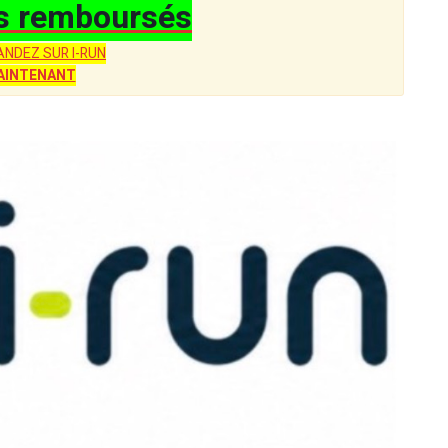
s remboursés
NDEZ SUR I-RUN
AINTENANT