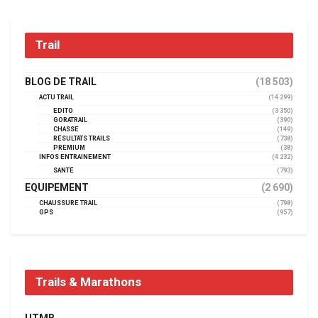
Trail
BLOG DE TRAIL
(18 503)
ACTU TRAIL
(14 299)
EDITO
(3 350)
GORATRAIL
(390)
CHASSE
(149)
RÉSULTATS TRAILS
(738)
PREMIUM
(38)
INFOS ENTRAINEMENT
(4 232)
SANTÉ
(793)
EQUIPEMENT
(2 690)
CHAUSSURE TRAIL
(798)
GPS
(957)
Trails & Marathons