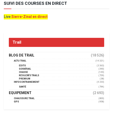
SUIVI DES COURSES EN DIRECT
Live
Sierre-Zinal en direct
Trail
BLOG DE TRAIL
(18 526)
ACTU TRAIL
(14 321)
EDITO
(3 363)
GORATRAIL
(390)
CHASSE
(149)
RÉSULTATS TRAILS
(739)
PREMIUM
(38)
INFOS ENTRAINEMENT
(4 233)
SANTÉ
(794)
EQUIPEMENT
(2 693)
CHAUSSURE TRAIL
(800)
GPS
(958)