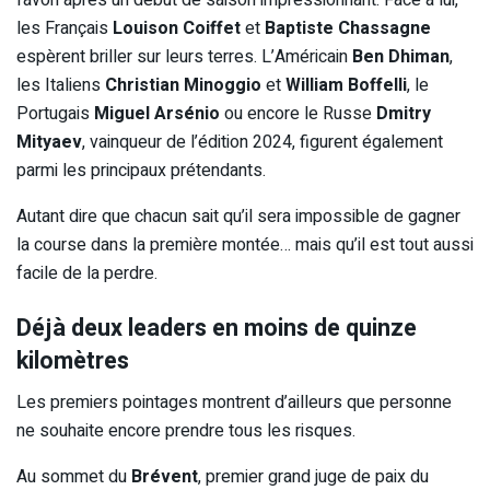
favori après un début de saison impressionnant. Face à lui,
les Français
Louison Coiffet
et
Baptiste Chassagne
espèrent briller sur leurs terres. L’Américain
Ben Dhiman
,
les Italiens
Christian Minoggio
et
William Boffelli
, le
Portugais
Miguel Arsénio
ou encore le Russe
Dmitry
Mityaev
, vainqueur de l’édition 2024, figurent également
parmi les principaux prétendants.
Autant dire que chacun sait qu’il sera impossible de gagner
la course dans la première montée… mais qu’il est tout aussi
facile de la perdre.
Déjà deux leaders en moins de quinze
kilomètres
Les premiers pointages montrent d’ailleurs que personne
ne souhaite encore prendre tous les risques.
Au sommet du
Brévent
, premier grand juge de paix du