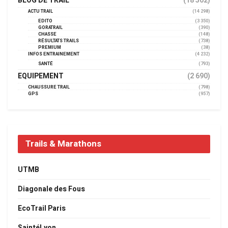
BLOG DE TRAIL
(18 502)
ACTU TRAIL
(14 298)
EDITO
(3 350)
GORATRAIL
(390)
CHASSE
(148)
RÉSULTATS TRAILS
(738)
PREMIUM
(38)
INFOS ENTRAINEMENT
(4 232)
SANTÉ
(793)
EQUIPEMENT
(2 690)
CHAUSSURE TRAIL
(798)
GPS
(957)
Trails & Marathons
UTMB
Diagonale des Fous
EcoTrail Paris
SaintéLyon