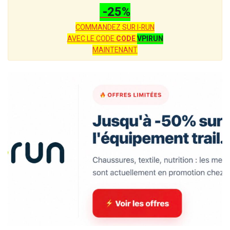
-25%
COMMANDEZ SUR I-RUN
AVEC LE CODE
CODE
VPIRUN
MAINTENANT