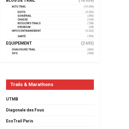
BLOG DE TRAIL
(18 509)
ACTU TRAIL
(14 305)
EDITO
(3 354)
GORATRAIL
(390)
CHASSE
(149)
RÉSULTATS TRAILS
(738)
PREMIUM
(38)
INFOS ENTRAINEMENT
(4 232)
SANTÉ
(793)
EQUIPEMENT
(2 693)
CHAUSSURE TRAIL
(800)
GPS
(958)
Trails & Marathons
UTMB
Diagonale des Fous
EcoTrail Paris