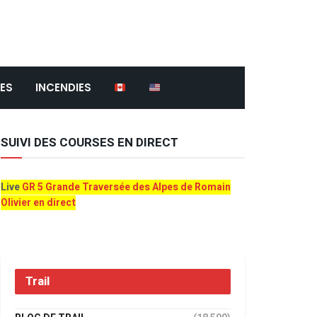
ES
INCENDIES
SUIVI DES COURSES EN DIRECT
Live
GR 5 Grande Traversée des Alpes de Romain
Olivier en direct
Trail