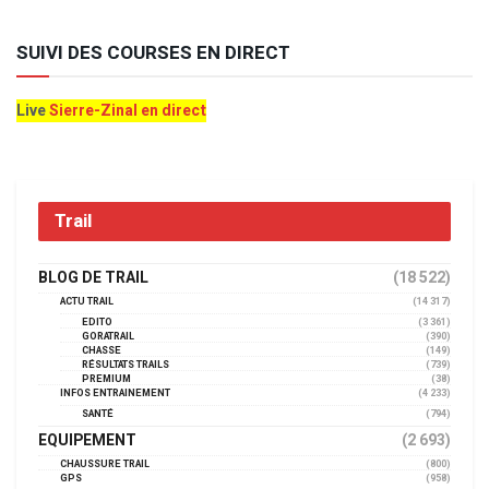
SUIVI DES COURSES EN DIRECT
Live
Sierre-Zinal en direct
Trail
BLOG DE TRAIL
(18 522)
ACTU TRAIL
(14 317)
EDITO
(3 361)
GORATRAIL
(390)
CHASSE
(149)
RÉSULTATS TRAILS
(739)
PREMIUM
(38)
INFOS ENTRAINEMENT
(4 233)
SANTÉ
(794)
EQUIPEMENT
(2 693)
CHAUSSURE TRAIL
(800)
GPS
(958)