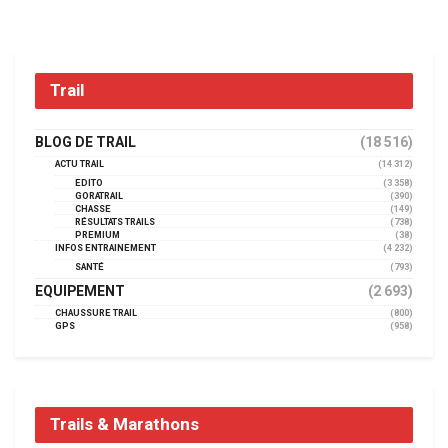
Trail
BLOG DE TRAIL
(18 516)
ACTU TRAIL
(14 312)
EDITO
(3 358)
GORATRAIL
(390)
CHASSE
(149)
RÉSULTATS TRAILS
(738)
PREMIUM
(38)
INFOS ENTRAINEMENT
(4 232)
SANTÉ
(793)
EQUIPEMENT
(2 693)
CHAUSSURE TRAIL
(800)
GPS
(958)
Trails & Marathons