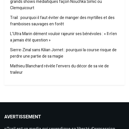
grands shows médiatiques façon Nouchka Simic ou
Clemquicourt
Trail : pourquoi il faut éviter de manger des myrtilles et des
framboises sauvages en forêt
L’Ultra Marin dément vouloir rajeunir ses bénévoles : « Il n’en
a jamais été question »
Sierre-Zinal sans Kilian Jornet : pourquoi la course risque de
perdre une partie de sa magie
Mathieu Blanchard révèle l’envers du décor de sa vie de
traileur
AVERTISSEMENT
uTrail est un media qui revendique sa liberté d'expression,