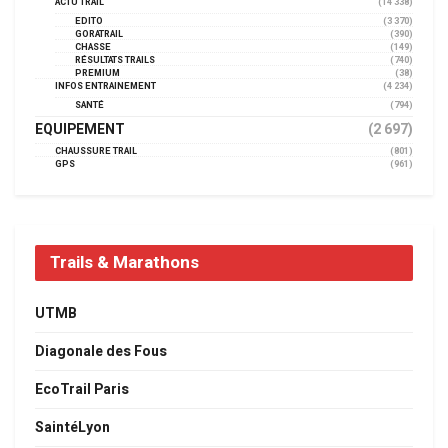
ACTU TRAIL
(14 338)
EDITO
(3 370)
GORATRAIL
(390)
CHASSE
(149)
RÉSULTATS TRAILS
(740)
PREMIUM
(38)
INFOS ENTRAINEMENT
(4 234)
SANTÉ
(794)
EQUIPEMENT
(2 697)
CHAUSSURE TRAIL
(801)
GPS
(961)
Trails & Marathons
UTMB
Diagonale des Fous
EcoTrail Paris
SaintéLyon