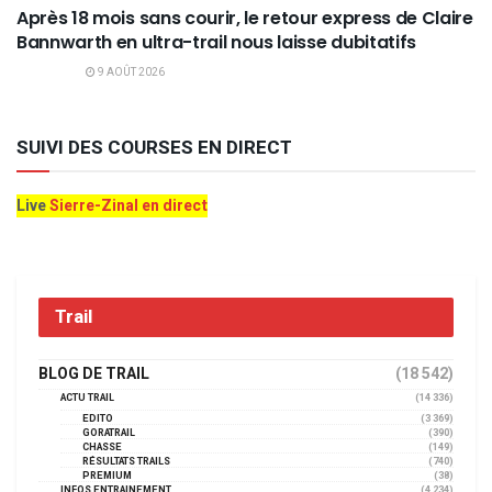
Après 18 mois sans courir, le retour express de Claire
Bannwarth en ultra-trail nous laisse dubitatifs
9 AOÛT 2026
SUIVI DES COURSES EN DIRECT
Live
Sierre-Zinal en direct
Trail
BLOG DE TRAIL
(18 542)
ACTU TRAIL
(14 336)
EDITO
(3 369)
GORATRAIL
(390)
CHASSE
(149)
RÉSULTATS TRAILS
(740)
PREMIUM
(38)
INFOS ENTRAINEMENT
(4 234)