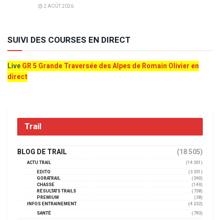
2 AOÛT 2026
SUIVI DES COURSES EN DIRECT
Live
GR 5 Grande Traversée des Alpes de Romain Olivier en
direct
Trail
BLOG DE TRAIL
(18 505)
ACTU TRAIL
(14 301)
EDITO
(3 351)
GORATRAIL
(390)
CHASSE
(149)
RÉSULTATS TRAILS
(738)
PREMIUM
(38)
INFOS ENTRAINEMENT
(4 232)
SANTÉ
(793)