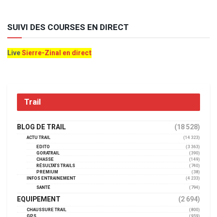
SUIVI DES COURSES EN DIRECT
Live
Sierre-Zinal en direct
Trail
BLOG DE TRAIL
(18 528)
ACTU TRAIL
(14 323)
EDITO
(3 363)
GORATRAIL
(390)
CHASSE
(149)
RÉSULTATS TRAILS
(740)
PREMIUM
(38)
INFOS ENTRAINEMENT
(4 233)
SANTÉ
(794)
EQUIPEMENT
(2 694)
CHAUSSURE TRAIL
(800)
GPS
(959)