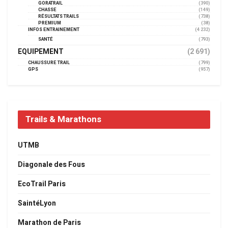
GORATRAIL
(390)
CHASSE
(149)
RÉSULTATS TRAILS
(738)
PREMIUM
(38)
INFOS ENTRAINEMENT
(4 232)
SANTÉ
(793)
EQUIPEMENT
(2 691)
CHAUSSURE TRAIL
(799)
GPS
(957)
Trails & Marathons
UTMB
Diagonale des Fous
EcoTrail Paris
SaintéLyon
Marathon de Paris