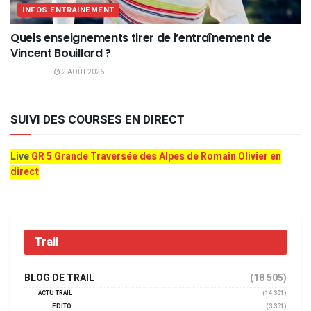
INFOS ENTRAINEMENT
Quels enseignements tirer de l’entraînement de
Vincent Bouillard ?
2 AOÛT 2026
SUIVI DES COURSES EN DIRECT
Live
GR 5 Grande Traversée des Alpes de Romain Olivier en
direct
Trail
BLOG DE TRAIL
(18 505)
ACTU TRAIL
(14 301)
EDITO
(3 351)