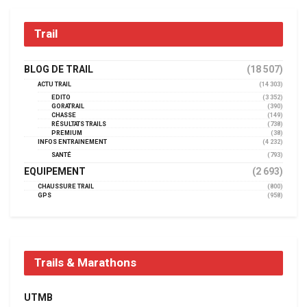
Trail
BLOG DE TRAIL
(18 507)
ACTU TRAIL
(14 303)
EDITO
(3 352)
GORATRAIL
(390)
CHASSE
(149)
RÉSULTATS TRAILS
(738)
PREMIUM
(38)
INFOS ENTRAINEMENT
(4 232)
SANTÉ
(793)
EQUIPEMENT
(2 693)
CHAUSSURE TRAIL
(800)
GPS
(958)
Trails & Marathons
UTMB