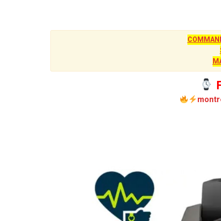
COMMANDE
M
F
montr