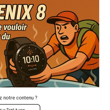
z notre contenu ?
 u-Trail à vos