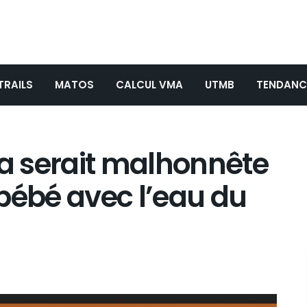
TRAILS
MATOS
CALCUL VMA
UTMB
TENDANC
ça serait malhonnête
e bébé avec l’eau du