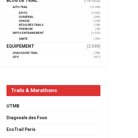
BLOG DE TRAIL
(18 502)
ACTU TRAIL
(14 298)
EDITO
(3 350)
GORATRAIL
(390)
CHASSE
(148)
RÉSULTATS TRAILS
(738)
PREMIUM
(38)
INFOS ENTRAINEMENT
(4 232)
SANTÉ
(793)
EQUIPEMENT
(2 690)
CHAUSSURE TRAIL
(798)
GPS
(957)
Trails & Marathons
UTMB
Diagonale des Fous
EcoTrail Paris