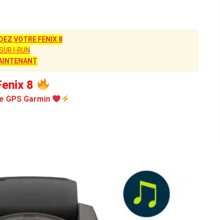
Z VOTRE FENIX 8
SUR I-RUN
AINTENANT
enix 8
e GPS Garmin