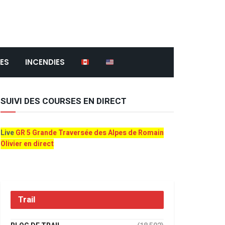
ES
INCENDIES
SUIVI DES COURSES EN DIRECT
Live
GR 5 Grande Traversée des Alpes de Romain
Olivier en direct
Trail