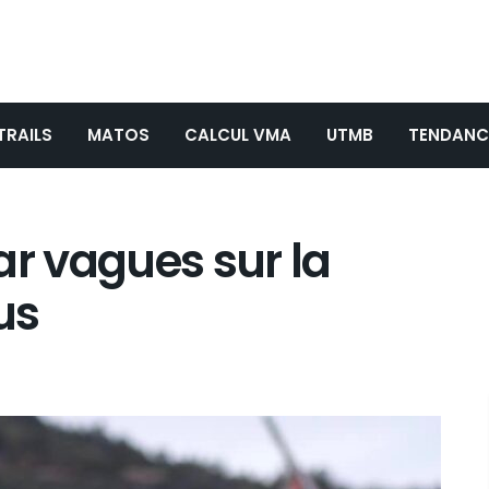
TRAILS
MATOS
CALCUL VMA
UTMB
TENDANC
ar vagues sur la
us