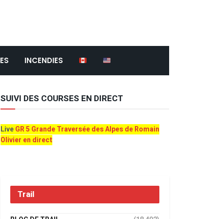
ES
INCENDIES
SUIVI DES COURSES EN DIRECT
Live
GR 5 Grande Traversée des Alpes de Romain
Olivier en direct
Trail