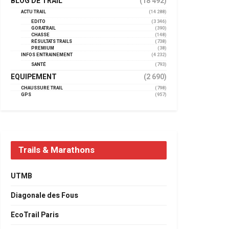
BLOG DE TRAIL
(18 492)
ACTU TRAIL
(14 288)
EDITO
(3 346)
GORATRAIL
(390)
CHASSE
(148)
RÉSULTATS TRAILS
(738)
PREMIUM
(38)
INFOS ENTRAINEMENT
(4 232)
SANTÉ
(793)
EQUIPEMENT
(2 690)
CHAUSSURE TRAIL
(798)
GPS
(957)
Trails & Marathons
UTMB
Diagonale des Fous
EcoTrail Paris