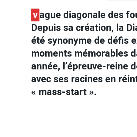
v
ague diagonale des fo
Depuis sa création, la D
été synonyme de défis e
moments mémorables dan
année, l’épreuve-reine d
avec ses racines en réin
« mass-start ».