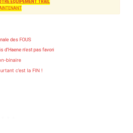
TRE ÉQUIPEMENT TRAIL
AINTENANT
gonale des FOUS
is d’Haene n’est pas favori
on-binaire
rtant c’est la FIN !