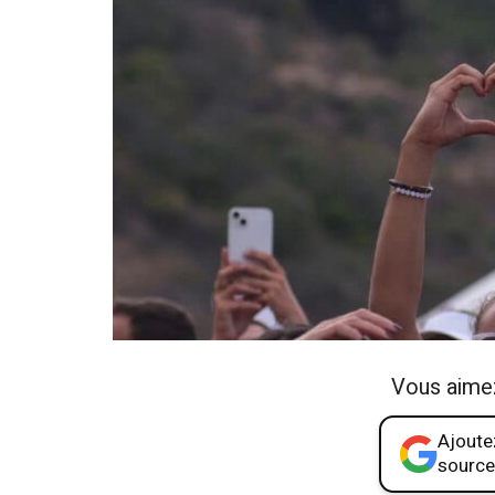
Vous aime
Ajoutez
source