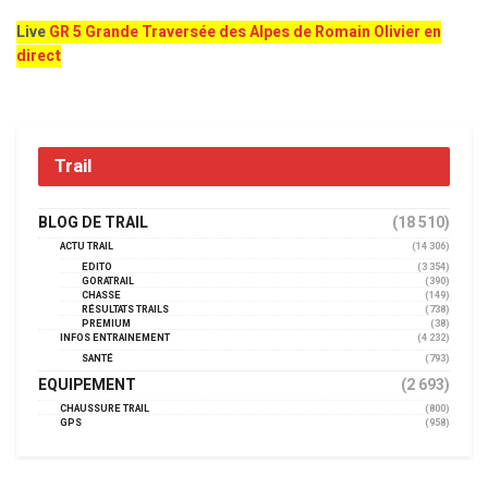
Live
GR 5 Grande Traversée des Alpes de Romain Olivier en
direct
Trail
BLOG DE TRAIL
(18 510)
ACTU TRAIL
(14 306)
EDITO
(3 354)
GORATRAIL
(390)
CHASSE
(149)
RÉSULTATS TRAILS
(738)
PREMIUM
(38)
INFOS ENTRAINEMENT
(4 232)
SANTÉ
(793)
EQUIPEMENT
(2 693)
CHAUSSURE TRAIL
(800)
GPS
(958)