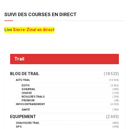
SUIVI DES COURSES EN DIRECT
Live
Sierre-Zinal en direct
Trail
BLOG DE TRAIL
(18 523)
ACTU TRAIL
(14 318)
EDITO
(3 362)
GORATRAIL
(390)
CHASSE
(149)
RÉSULTATS TRAILS
(739)
PREMIUM
(38)
INFOS ENTRAINEMENT
(4 233)
SANTÉ
(794)
EQUIPEMENT
(2 693)
CHAUSSURE TRAIL
(800)
GPS
(958)