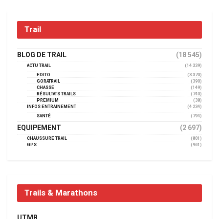
Trail
BLOG DE TRAIL
(18 545)
ACTU TRAIL
(14 339)
EDITO
(3 370)
GORATRAIL
(390)
CHASSE
(149)
RÉSULTATS TRAILS
(740)
PREMIUM
(38)
INFOS ENTRAINEMENT
(4 234)
SANTÉ
(794)
EQUIPEMENT
(2 697)
CHAUSSURE TRAIL
(801)
GPS
(961)
Trails & Marathons
UTMB