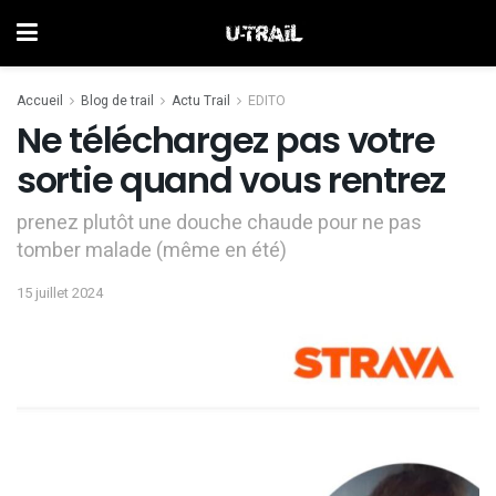
Accueil
Blog de trail
Actu Trail
EDITO
Ne téléchargez pas votre
sortie quand vous rentrez
prenez plutôt une douche chaude pour ne pas
tomber malade (même en été)
15 juillet 2024