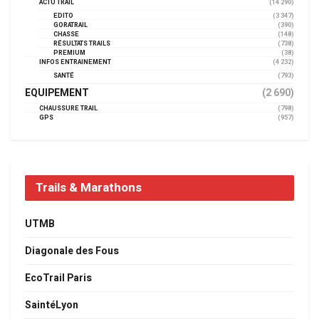
ACTU TRAIL
(14 290)
EDITO
(3 347)
GORATRAIL
(390)
CHASSE
(148)
RÉSULTATS TRAILS
(738)
PREMIUM
(38)
INFOS ENTRAINEMENT
(4 232)
SANTÉ
(793)
EQUIPEMENT
(2 690)
CHAUSSURE TRAIL
(798)
GPS
(957)
Trails & Marathons
UTMB
Diagonale des Fous
EcoTrail Paris
SaintéLyon