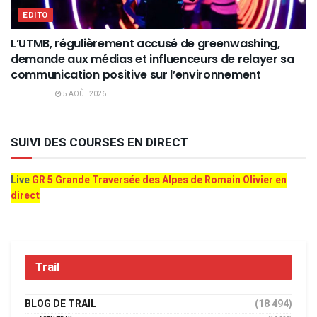
EDITO
L’UTMB, régulièrement accusé de greenwashing,
demande aux médias et influenceurs de relayer sa
communication positive sur l’environnement
5 AOÛT 2026
SUIVI DES COURSES EN DIRECT
Live
GR 5 Grande Traversée des Alpes de Romain Olivier en
direct
Trail
BLOG DE TRAIL
(18 494)