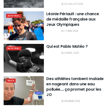
30 JUILLET 2024
Léonie Périault : une chance
ACTU TRAIL
de médaille française aux
Jeux Olympiques
11 MAI 2024
Qui est Pablo Matéo ?
ACTU TRAIL
3 AVRIL 2024
Des athlètes tombent malade
EDITO
en nageant dans une eau
polluée…. ça promet pour les
JO
28 MARS 2024