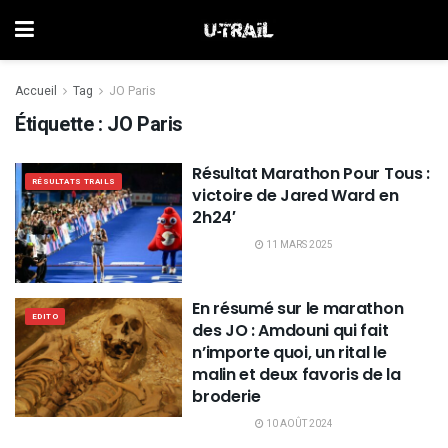
Accueil
Tag
JO Paris
Étiquette :
JO Paris
Résultat Marathon Pour Tous :
RÉSULTATS TRAILS
victoire de Jared Ward en
2h24′
11 MARS 2025
En résumé sur le marathon
EDITO
des JO : Amdouni qui fait
n’importe quoi, un rital le
malin et deux favoris de la
broderie
10 AOÛT 2024