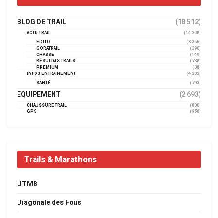
BLOG DE TRAIL
(18 512)
ACTU TRAIL
(14 308)
EDITO
(3 356)
GORATRAIL
(390)
CHASSE
(149)
RÉSULTATS TRAILS
(738)
PREMIUM
(38)
INFOS ENTRAINEMENT
(4 232)
SANTÉ
(793)
EQUIPEMENT
(2 693)
CHAUSSURE TRAIL
(800)
GPS
(958)
Trails & Marathons
UTMB
Diagonale des Fous