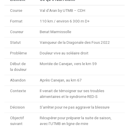
Course
Val d’Aran by UTMB – CDH
Format
110 km / environ 6 300 m D+
Coureur
Benat Marmissolle
Statut
Vainqueur de la Diagonale des Fous 2022
Problème
Douleur vive au soléaire droit
Début de
Montée de Canejan, vers le km 59
la douleur
Abandon
Après Canejan, au km 67
Contexte
Il venait de témoigner sur ses troubles
alimentaires et le syndrome RED-S
Décision
S’arrêter pour ne pas aggraver la blessure
Objectif
Récupérer pour préparer la suite de saison,
suivant
avec l’UTMB en ligne de mire