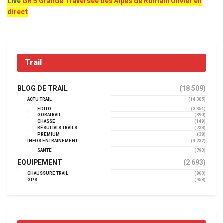
Live
GR 5 Grande Traversée des Alpes de Romain Olivier en
direct
Trail
BLOG DE TRAIL
(18 509)
ACTU TRAIL
(14 305)
EDITO
(3 354)
GORATRAIL
(390)
CHASSE
(149)
RÉSULTATS TRAILS
(738)
PREMIUM
(38)
INFOS ENTRAINEMENT
(4 232)
SANTÉ
(793)
EQUIPEMENT
(2 693)
CHAUSSURE TRAIL
(800)
GPS
(958)