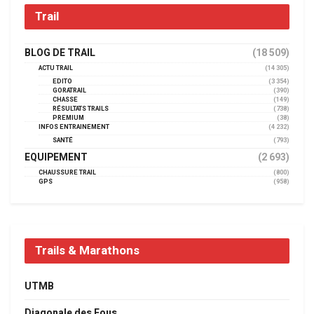
Trail
BLOG DE TRAIL
(18 509)
ACTU TRAIL
(14 305)
EDITO
(3 354)
GORATRAIL
(390)
CHASSE
(149)
RÉSULTATS TRAILS
(738)
PREMIUM
(38)
INFOS ENTRAINEMENT
(4 232)
SANTÉ
(793)
EQUIPEMENT
(2 693)
CHAUSSURE TRAIL
(800)
GPS
(958)
Trails & Marathons
UTMB
Diagonale des Fous