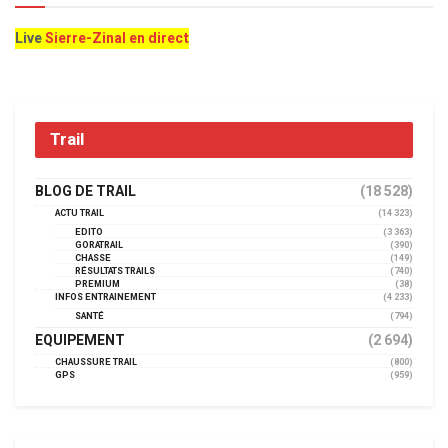
Live
Sierre-Zinal en direct
Trail
BLOG DE TRAIL
(18 528)
ACTU TRAIL
(14 323)
EDITO
(3 363)
GORATRAIL
(390)
CHASSE
(149)
RÉSULTATS TRAILS
(740)
PREMIUM
(38)
INFOS ENTRAINEMENT
(4 233)
SANTÉ
(794)
EQUIPEMENT
(2 694)
CHAUSSURE TRAIL
(800)
GPS
(959)