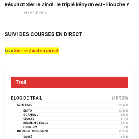
Résultat Sierre Zinal : le triplé kényan est-il louche ?
8 AOÛT 2026
SUIVI DES COURSES EN DIRECT
Live
Sierre-Zinal en direct
Trail
BLOG DE TRAIL
(18 528)
ACTU TRAIL
(14 323)
EDITO
(3 363)
GORATRAIL
(390)
CHASSE
(149)
RÉSULTATS TRAILS
(740)
PREMIUM
(38)
INFOS ENTRAINEMENT
(4 233)
SANTÉ
(794)