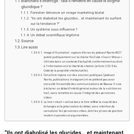
Blanchard s’interroge : faut-il remettre en cause le dogme
glucidique ?
Forestier dénonce un virage marketing brutal
“Ils ont diabolisé les glucides… et maintenant ils surfent
sur la tendance ?”
Un système sous influence ?
Un débat scientifique légitime
Source
Lire aussi
Image d’illustration : capture d’écran du podcast Ravito #227
publié publiquement sur la chaîne YouTube « Courir Mieux ».
Utilisée dans un contexte d’actualité, conformément au droit
à l’information et à la liberté de citation (article L122-5 du
Code de la propriété intellectuelle).
Cet article repose sur des sources publiques (podcast
Ravito, publications Instagram) et ne prétend pas avoir
consulté l’ensemble des communications de Baouw. Il vise
à éclairer un débat d’intérêt général autour de la nutrition en
trail, sans remettre en cause l’intégrité des personnes
citées.
Le mot « clash » utilisé dans le titre reflète la vivacité des
échanges et la polarisation du débat, sans intention de
caricaturer les personnes citées, dont les prises de position
restent nuancées et argumentées.
“Ils ont diabolisé les glucides… et maintenant