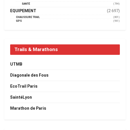
SANTÉ
(794)
EQUIPEMENT
(2 697)
CHAUSSURE TRAIL
(801)
GPS
(961)
Trails & Marathons
UTMB
Diagonale des Fous
EcoTrail Paris
SaintéLyon
Marathon de Paris