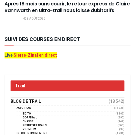
Après 18 mois sans courir, le retour express de Claire
Bannwarth en ultra-trail nous laisse dubitatifs
9 AOÛT 2026
SUIVI DES COURSES EN DIRECT
Live
Sierre-Zinal en direct
Trail
BLOG DE TRAIL
(18 542)
ACTU TRAIL
(14 336)
EDITO
(3 369)
GORATRAIL
(390)
CHASSE
(149)
RÉSULTATS TRAILS
(740)
PREMIUM
(38)
INFOS ENTRAINEMENT
(4 234)