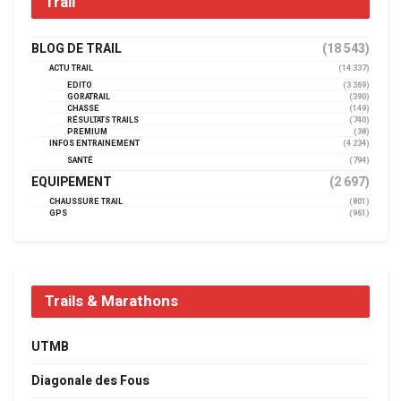
Trail
BLOG DE TRAIL
(18 543)
ACTU TRAIL
(14 337)
EDITO
(3 369)
GORATRAIL
(390)
CHASSE
(149)
RÉSULTATS TRAILS
(740)
PREMIUM
(38)
INFOS ENTRAINEMENT
(4 234)
SANTÉ
(794)
EQUIPEMENT
(2 697)
CHAUSSURE TRAIL
(801)
GPS
(961)
Trails & Marathons
UTMB
Diagonale des Fous