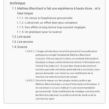
technique.
Mathieu Blanchard a fait une expérience à haute dose… et à
haut risque
Un retour à l’expérience personnelle
L’ultra-trail, un effort bien plus complexe
Des effets à long terme trop souvent négligés
Un plaidoyer pour la nuance
Lire aussi
Lire encore
Source
L’image utilisée dans cet article provient d’une publication
publique du compte Facebook de Mathieu Blanchard
(source). Elle est reprise ici dans un contexte d’actualité et
d’analyse critique, conformément au droit à l’information et à
l’article 9 du Code civil. Si vous êtes titulaire des droits et
estimez que cette utilisation porte atteinte à vos droits, vous
pouvez demander son retrait ou une modification de la
mention via notre formulaire de contact.
Cet article repose sur des propos rendus publics par
Mathieu Blanchard dans un but d’information et d’analyse. Il
ne constitue ni un avis médical ni une recommandation
personnalisée. Toute modification de stratégie nutritionnelle
doit être discutée avec un professionnel de santé ou de la
nutrition du sport.