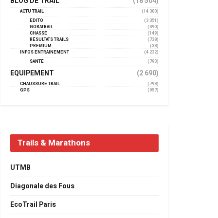
BLOG DE TRAIL
(18 504)
ACTU TRAIL
(14 300)
EDITO
(3 351)
GORATRAIL
(390)
CHASSE
(149)
RÉSULTATS TRAILS
(738)
PREMIUM
(38)
INFOS ENTRAINEMENT
(4 232)
SANTÉ
(793)
EQUIPEMENT
(2 690)
CHAUSSURE TRAIL
(798)
GPS
(957)
Trails & Marathons
UTMB
Diagonale des Fous
EcoTrail Paris