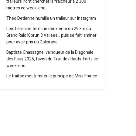
traileurs iront chercher la fraîcheur à 2 300
mètres ce week-end
Théo Detienne humilie un traileur sur Instagram
Loïc Lemoine termine deuxième du 29 km du
Grand Raid Kiprun 3 Vallées… puis se fait laminer
pour avoir pris un Doliprane
Baptiste Chassagne, vainqueur de la Diagonale
des Fous 2025, favori du Trail des Hauts-Forts ce
week-end
Le trail se met à imiter le principe de Miss France