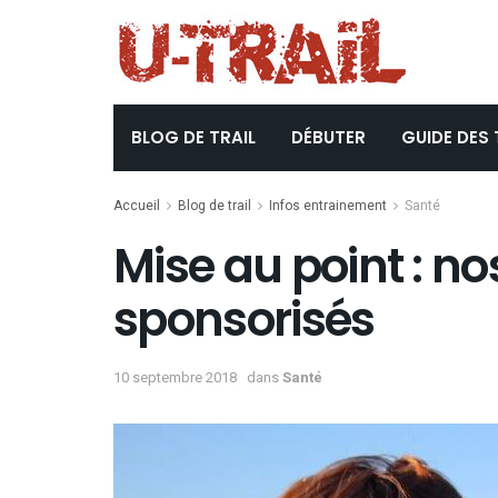
BLOG DE TRAIL
DÉBUTER
GUIDE DES 
Accueil
Blog de trail
Infos entrainement
Santé
Mise au point : no
sponsorisés
10 septembre 2018
dans
Santé