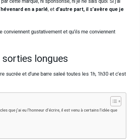
ar cette marque, ni sponsorisé, ni je ne sais quoi. Si j’ai
Thévenard en a parlé
, et
d’autre part, il s’avère que je
e conviennent gustativement et qu’ils me conviennent
 sorties longues
rre sucrée et d’une barre saleé toutes les 1h, 1h30 et c’est
s que j’ai eu l’honneur d’écrire, il est venu à certains l’idée que