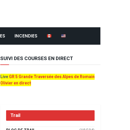
ES
INCENDIES
SUIVI DES COURSES EN DIRECT
Live
GR 5 Grande Traversée des Alpes de Romain
Olivier en direct
Trail