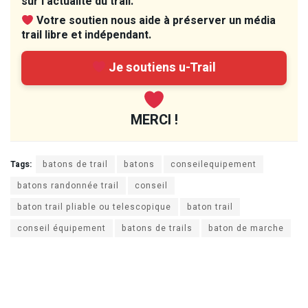
sur l’actualité du trail.
Votre soutien nous aide à préserver un média
trail libre et indépendant.
Je soutiens u-Trail
MERCI !
Tags:
batons de trail
batons
conseilequipement
batons randonnée trail
conseil
baton trail pliable ou telescopique
baton trail
conseil équipement
batons de trails
baton de marche