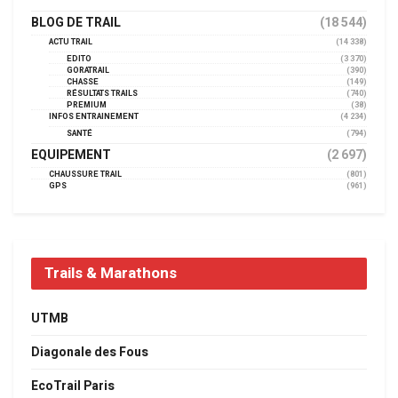
BLOG DE TRAIL
(18 544)
ACTU TRAIL
(14 338)
EDITO
(3 370)
GORATRAIL
(390)
CHASSE
(149)
RÉSULTATS TRAILS
(740)
PREMIUM
(38)
INFOS ENTRAINEMENT
(4 234)
SANTÉ
(794)
EQUIPEMENT
(2 697)
CHAUSSURE TRAIL
(801)
GPS
(961)
Trails & Marathons
UTMB
Diagonale des Fous
EcoTrail Paris